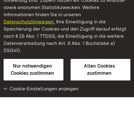
notwendig sind. Zudem nutzen wir Cookies zu Analyse-
sowie anonymen Statistikzwecken. Weitere
Informationen finden Sie in unseren
Datenschutzhinweisen.
Ihre Einwilligung in die
Residenzschloss Urach
Speicherung der Cookies und den Zugriff darauf erfolgt
nach § 25 Abs. 1 TTDSG, die Einwilligung in die weitere
Staatliche Schlösser und Gärten Baden-Württemberg
Datenverarbeitung nach Art. 6 Abs. 1 Buchstabe a)
DSGVO.
Kontakt
FAQ
Impressum
Datenschutz
Gebärdensprache
Leichte Sprache
Erklärung zur Barrierefreiheit
Nur notwendigen
Allen Cookies
BITV-konform (geprüfte Seiten)
Cookies zustimmen
zustimmen
Cookie-Einstellungen anzeigen
Weiteres
Portal
Monumente
Besuchen Sie uns auf
Facebook
Besuchen Sie uns auf
Instagram