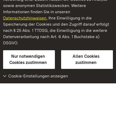
sowie anonymen Statistikzwecken. Weitere
Informationen finden Sie in unseren
Datenschutzhinweisen.
Ihre Einwilligung in die
Residenzschloss Urach
Speicherung der Cookies und den Zugriff darauf erfolgt
nach § 25 Abs. 1 TTDSG, die Einwilligung in die weitere
Staatliche Schlösser und Gärten Baden-Württemberg
Datenverarbeitung nach Art. 6 Abs. 1 Buchstabe a)
DSGVO.
Kontakt
FAQ
Impressum
Datenschutz
Gebärdensprache
Leichte Sprache
Erklärung zur Barrierefreiheit
Nur notwendigen
Allen Cookies
BITV-konform (geprüfte Seiten)
Cookies zustimmen
zustimmen
Cookie-Einstellungen anzeigen
Weiteres
Portal
Monumente
Besuchen Sie uns auf
Facebook
Besuchen Sie uns auf
Instagram
Besuchen Sie uns auf