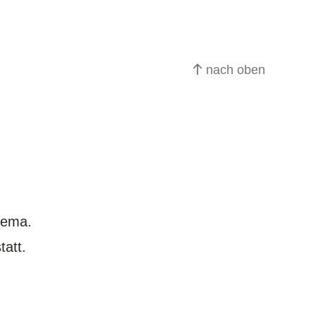
nach oben
hema.
statt.