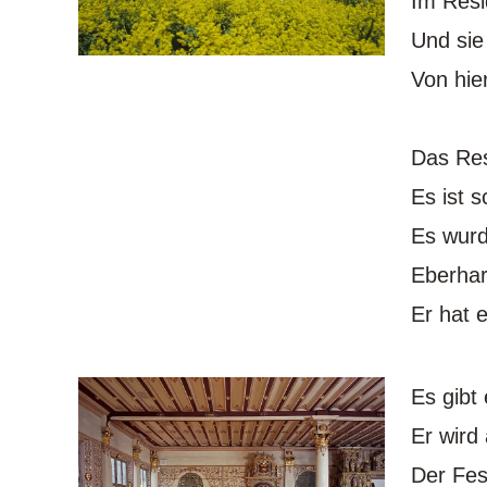
Im Resi
Und sie
Von hie
Das Res
Es ist s
Es wurd
Eberhar
Er hat 
Es gibt
Er wird
Der Fes