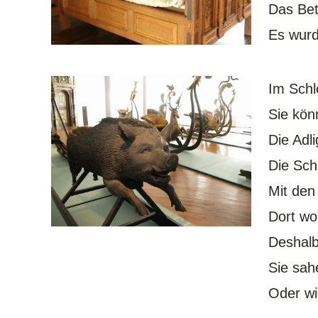
Das Bett
Es wurd
Im Schl
Sie kön
Die Adl
Die Sch
Mit den
Dort wo
Deshalb
Sie sah
Oder wi