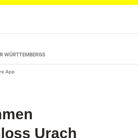
SER WÜRTTEMBERGS
re App
ommen
loss Urach