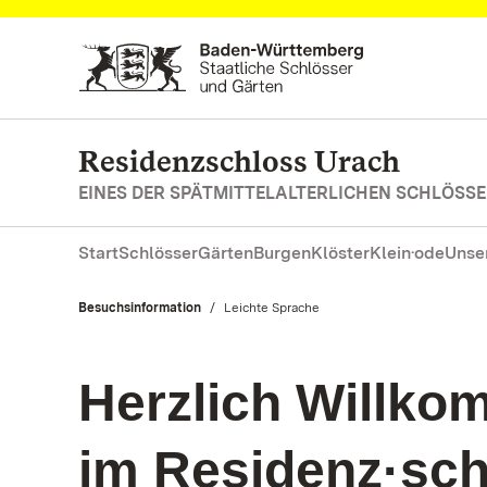
Zum Hauptinhalt springen
Residenzschloss Urach
EINES DER SPÄTMITTELALTERLICHEN SCHLÖS
Start
Schlösser
Gärten
Burgen
Klöster
Klein·ode
Unse
Besuchsinformation
Aktuell:
Leichte Sprache
Herzlich Willk
im Residenz·sch