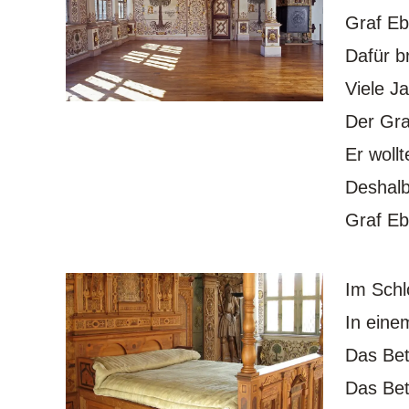
Graf Eb
Dafür b
Viele J
Der Gra
Er woll
Deshalb
Graf Eb
Im Schl
In eine
Das Bett
Das Bett