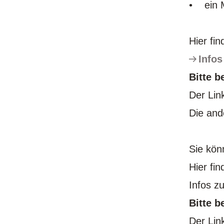
• ein M
Hier fi
Infos
Bitte b
Der Link
Die and
Sie kön
Hier fi
Infos z
Bitte b
Der Link