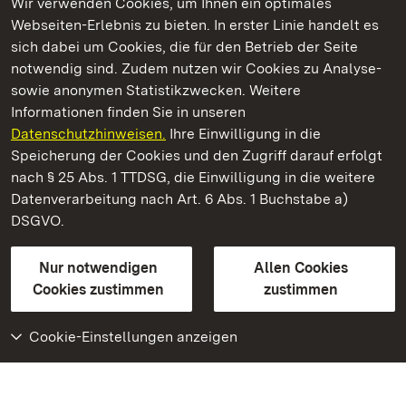
Wir verwenden Cookies, um Ihnen ein optimales
Webseiten-Erlebnis zu bieten. In erster Linie handelt es
Kommen. Staunen. Genießen.
sich dabei um Cookies, die für den Betrieb der Seite
notwendig sind. Zudem nutzen wir Cookies zu Analyse-
sowie anonymen Statistikzwecken. Weitere
Informationen finden Sie in unseren
Datenschutzhinweisen.
Ihre Einwilligung in die
Residenzschloss Urach
Speicherung der Cookies und den Zugriff darauf erfolgt
nach § 25 Abs. 1 TTDSG, die Einwilligung in die weitere
Staatliche Schlösser und Gärten Baden-Württemberg
Datenverarbeitung nach Art. 6 Abs. 1 Buchstabe a)
DSGVO.
Kontakt
FAQ
Impressum
Datenschutz
Gebärdensprache
Leichte Sprache
Erklärung zur Barrierefreiheit
Nur notwendigen
Allen Cookies
BITV-konform (geprüfte Seiten)
Cookies zustimmen
zustimmen
Cookie-Einstellungen anzeigen
Weiteres
Portal
Monumente
Besuchen Sie uns auf