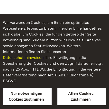
Wir verwenden Cookies, um Ihnen ein optimales
Webseiten-Erlebnis zu bieten. In erster Linie handelt es
Kommen. Staunen. Genießen.
sich dabei um Cookies, die für den Betrieb der Seite
notwendig sind. Zudem nutzen wir Cookies zu Analyse-
sowie anonymen Statistikzwecken. Weitere
Informationen finden Sie in unseren
Datenschutzhinweisen.
Ihre Einwilligung in die
Residenzschloss Urach
Speicherung der Cookies und den Zugriff darauf erfolgt
nach § 25 Abs. 1 TTDSG, die Einwilligung in die weitere
Staatliche Schlösser und Gärten Baden-Württemberg
Datenverarbeitung nach Art. 6 Abs. 1 Buchstabe a)
DSGVO.
Kontakt
FAQ
Impressum
Datenschutz
Gebärdensprache
Leichte Sprache
Erklärung zur Barrierefreiheit
Nur notwendigen
Allen Cookies
BITV-konform (geprüfte Seiten)
Cookies zustimmen
zustimmen