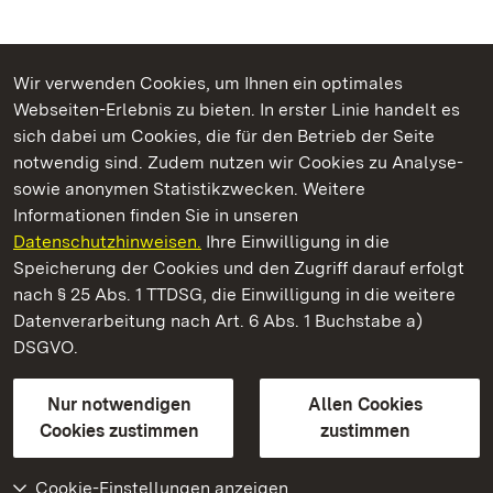
Wir verwenden Cookies, um Ihnen ein optimales
Webseiten-Erlebnis zu bieten. In erster Linie handelt es
Kommen. Staunen. Genießen.
sich dabei um Cookies, die für den Betrieb der Seite
notwendig sind. Zudem nutzen wir Cookies zu Analyse-
sowie anonymen Statistikzwecken. Weitere
Informationen finden Sie in unseren
Datenschutzhinweisen.
Ihre Einwilligung in die
Residenzschloss Urach
Speicherung der Cookies und den Zugriff darauf erfolgt
nach § 25 Abs. 1 TTDSG, die Einwilligung in die weitere
Staatliche Schlösser und Gärten Baden-Württemberg
Datenverarbeitung nach Art. 6 Abs. 1 Buchstabe a)
DSGVO.
Kontakt
FAQ
Impressum
Datenschutz
Gebärdensprache
Leichte Sprache
Erklärung zur Barrierefreiheit
Nur notwendigen
Allen Cookies
BITV-konform (geprüfte Seiten)
Cookies zustimmen
zustimmen
Cookie-Einstellungen anzeigen