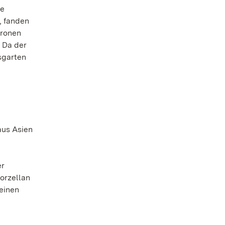
ie
, fanden
tronen
. Da der
sgarten
aus Asien
er
orzellan
einen