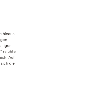
e hinaus
igen
eiligen
“ reichte
ick. Auf
sich die