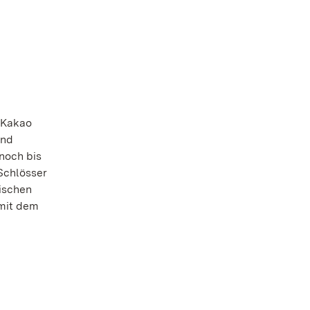
n Kakao
und
noch bis
Schlösser
ischen
 mit dem