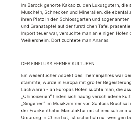
Im Barock gehörte Kakao zu den Luxusgütern, die si
Muscheln, Schnecken und Mineralien, die ebenfall
ihren Platz in den Schlossgärten und sogenannten
und Granatapfel auf der fürstlichen Tafel präsenti
Import teuer war, versuchte man an einigen Höfen 
Weikersheim: Dort züchtete man Ananas.
DER EINFLUSS FERNER KULTUREN
Ein wesentlicher Aspekt des Themenjahres war der 
stammte, wurde in Europa mit großer Begeisterun
Lackwaren ‒ an Europas Höfen suchte man, die as
„Chinoiserien“ finden sich häufig verschiedene kul
„Singerien“ im Musikzimmer von Schloss Bruchsal 
der Frankenthaler Manufaktur mit chinesisch anm
Ursprung in China hat, ist sicherlich nur wenigen b