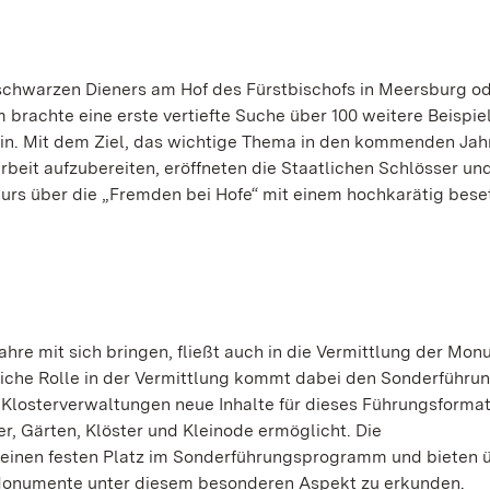
 schwarzen Dieners am Hof des Fürstbischofs in Meersburg od
brachte eine erste vertiefte Suche über 100 weitere Beispie
in. Mit dem Ziel, das wichtige Thema in den kommenden Jah
arbeit aufzubereiten, eröffneten die Staatlichen Schlösser un
urs über die „Fremden bei Hofe“ mit einem hochkarätig bese
hre mit sich bringen, fließt auch in die Vermittlung der Mo
tliche Rolle in der Vermittlung kommt dabei den Sonderführu
Klosterverwaltungen neue Inhalte für dieses Führungsformat
r, Gärten, Klöster und Kleinode ermöglicht. Die
einen festen Platz im Sonderführungsprogramm und bieten 
e Monumente unter diesem besonderen Aspekt zu erkunden.