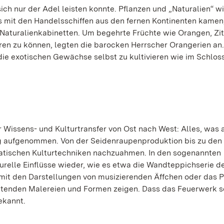
ch nur der Adel leisten konnte. Pflanzen und „Naturalien“ w
s mit den Handelsschiffen aus den fernen Kontinenten kamen
 Naturalienkabinetten. Um begehrte Früchte wie Orangen, Zi
eren zu können, legten die barocken Herrscher Orangerien an
die exotischen Gewächse selbst zu kultivieren wie im Schlos
Wissens- und Kulturtransfer von Ost nach West: Alles, was 
g aufgenommen. Von der Seidenraupenproduktion bis zu den
iatischen Kulturtechniken nachzuahmen. In den sogenannten
turelle Einflüsse wieder, wie es etwa die Wandteppichserie d
mit den Darstellungen von musizierenden Äffchen oder das P
utenden Malereien und Formen zeigen. Dass das Feuerwerk s
ekannt.