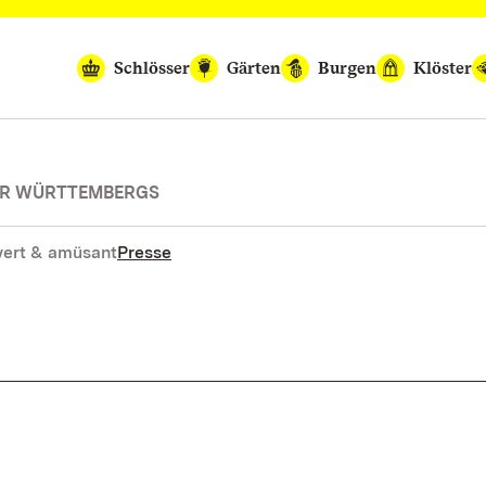
Schlösser
Gärten
Burgen
Klöster
SER WÜRTTEMBERGS
ert & amüsant
Presse