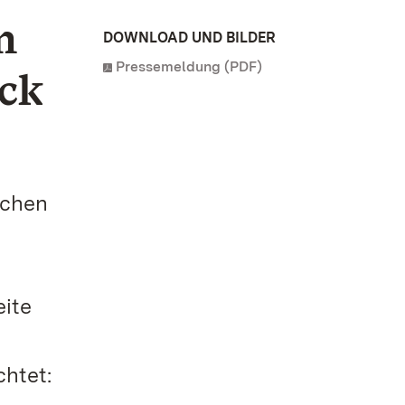
n
DOWNLOAD UND BILDER
Pressemeldung (PDF)
ick
ichen
ite
chtet: