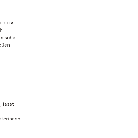
schloss
ch
anische
roßen
 fasst
‒
atorinnen