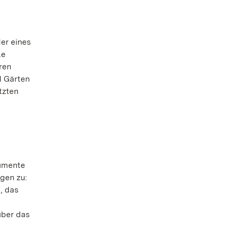
er eines
le
ren
d Gärten
tzten
numente
ngen zu:
, das
über das