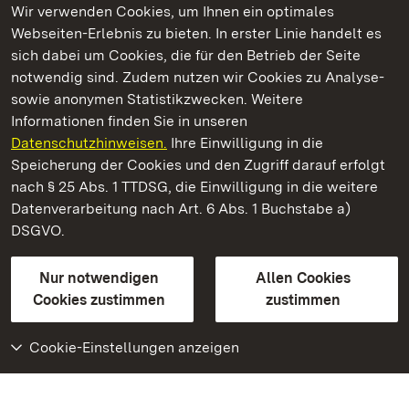
Wir verwenden Cookies, um Ihnen ein optimales
Webseiten-Erlebnis zu bieten. In erster Linie handelt es
Kommen. Staunen. Genießen.
sich dabei um Cookies, die für den Betrieb der Seite
notwendig sind. Zudem nutzen wir Cookies zu Analyse-
sowie anonymen Statistikzwecken. Weitere
Informationen finden Sie in unseren
Datenschutzhinweisen.
Ihre Einwilligung in die
Residenzschloss Urach
Speicherung der Cookies und den Zugriff darauf erfolgt
nach § 25 Abs. 1 TTDSG, die Einwilligung in die weitere
Staatliche Schlösser und Gärten Baden-Württemberg
Datenverarbeitung nach Art. 6 Abs. 1 Buchstabe a)
DSGVO.
Kontakt
FAQ
Impressum
Datenschutz
Gebärdensprache
Leichte Sprache
Erklärung zur Barrierefreiheit
Nur notwendigen
Allen Cookies
BITV-konform (geprüfte Seiten)
Cookies zustimmen
zustimmen
Cookie-Einstellungen anzeigen
Weiteres
Portal
Monumente