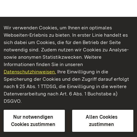
Wir verwenden Cookies, um Ihnen ein optimales
Webseiten-Erlebnis zu bieten. In erster Linie handelt es
Kommen. Staunen. Genießen.
sich dabei um Cookies, die für den Betrieb der Seite
notwendig sind. Zudem nutzen wir Cookies zu Analyse-
sowie anonymen Statistikzwecken. Weitere
Informationen finden Sie in unseren
Datenschutzhinweisen.
Ihre Einwilligung in die
Residenzschloss Urach
Speicherung der Cookies und den Zugriff darauf erfolgt
nach § 25 Abs. 1 TTDSG, die Einwilligung in die weitere
Staatliche Schlösser und Gärten Baden-Württemberg
Datenverarbeitung nach Art. 6 Abs. 1 Buchstabe a)
DSGVO.
Kontakt
FAQ
Impressum
Datenschutz
Gebärdensprache
Leichte Sprache
Erklärung zur Barrierefreiheit
Nur notwendigen
Allen Cookies
BITV-konform (geprüfte Seiten)
Cookies zustimmen
zustimmen