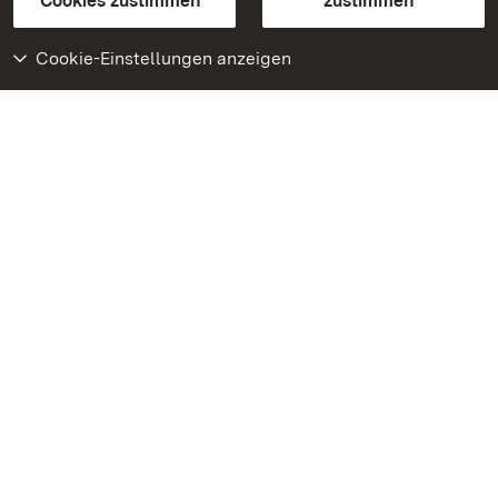
Cookies zustimmen
zustimmen
Cookie-Einstellungen anzeigen
Weiteres
Portal
Monumente
Besuchen Sie uns auf
Facebook
Besuchen Sie uns auf
Instagram
Besuchen Sie uns auf
Youtube
Lernen Sie unsere Apps
kennen
Google Play Store
App Store für iPhone