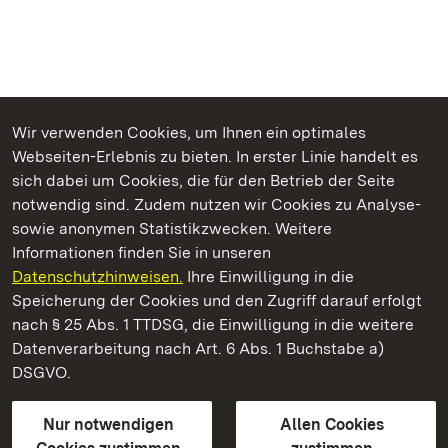
Wir verwenden Cookies, um Ihnen ein optimales
Webseiten-Erlebnis zu bieten. In erster Linie handelt es
Kommen. Staunen. Genießen.
sich dabei um Cookies, die für den Betrieb der Seite
notwendig sind. Zudem nutzen wir Cookies zu Analyse-
sowie anonymen Statistikzwecken. Weitere
Informationen finden Sie in unseren
Datenschutzhinweisen.
Ihre Einwilligung in die
Residenzschloss Urach
Speicherung der Cookies und den Zugriff darauf erfolgt
nach § 25 Abs. 1 TTDSG, die Einwilligung in die weitere
Staatliche Schlösser und Gärten Baden-Württemberg
Datenverarbeitung nach Art. 6 Abs. 1 Buchstabe a)
DSGVO.
Kontakt
FAQ
Impressum
Datenschutz
Gebärdensprache
Leichte Sprache
Erklärung zur Barrierefreiheit
Nur notwendigen
Allen Cookies
BITV-konform (geprüfte Seiten)