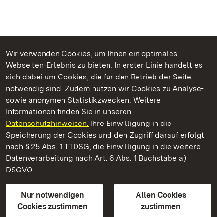
Wir verwenden Cookies, um Ihnen ein optimales
Webseiten-Erlebnis zu bieten. In erster Linie handelt es
Kommen. Staunen. Genießen.
sich dabei um Cookies, die für den Betrieb der Seite
notwendig sind. Zudem nutzen wir Cookies zu Analyse-
sowie anonymen Statistikzwecken. Weitere
Informationen finden Sie in unseren
Datenschutzhinweisen.
Ihre Einwilligung in die
Residenzschloss Urach
Speicherung der Cookies und den Zugriff darauf erfolgt
nach § 25 Abs. 1 TTDSG, die Einwilligung in die weitere
Staatliche Schlösser und Gärten Baden-Württemberg
Datenverarbeitung nach Art. 6 Abs. 1 Buchstabe a)
DSGVO.
Kontakt
FAQ
Impressum
Datenschutz
Gebärdensprache
Leichte Sprache
Erklärung zur Barrierefreiheit
Nur notwendigen
Allen Cookies
BITV-konform (geprüfte Seiten)
Cookies zustimmen
zustimmen