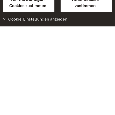
BITV-konform (geprüfte Seiten)
Cookies zustimmen
zustimmen
Cookie-Einstellungen anzeigen
Weiteres
Portal
Monumente
Besuchen Sie uns auf
Facebook
Besuchen Sie uns auf
Instagram
Besuchen Sie uns auf
Youtube
Lernen Sie unsere Apps
kennen
Google Play Store
App Store für iPhone