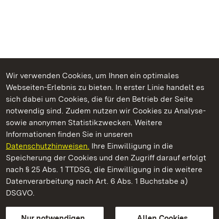
Wir verwenden Cookies, um Ihnen ein optimales
Webseiten-Erlebnis zu bieten. In erster Linie handelt es
Kommen. Staunen. Genießen.
sich dabei um Cookies, die für den Betrieb der Seite
notwendig sind. Zudem nutzen wir Cookies zu Analyse-
sowie anonymen Statistikzwecken. Weitere
Informationen finden Sie in unseren
Datenschutzhinweisen.
Ihre Einwilligung in die
Residenzschloss Urach
Speicherung der Cookies und den Zugriff darauf erfolgt
nach § 25 Abs. 1 TTDSG, die Einwilligung in die weitere
Staatliche Schlösser und Gärten Baden-Württemberg
Datenverarbeitung nach Art. 6 Abs. 1 Buchstabe a)
DSGVO.
Kontakt
FAQ
Impressum
Datenschutz
Gebärdensprache
Leichte Sprache
Erklärung zur Barrierefreiheit
Nur notwendigen
Allen Cookies