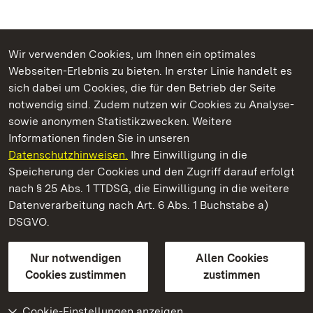
Wir verwenden Cookies, um Ihnen ein optimales
Webseiten-Erlebnis zu bieten. In erster Linie handelt es
Kommen. Staunen. Genießen.
sich dabei um Cookies, die für den Betrieb der Seite
notwendig sind. Zudem nutzen wir Cookies zu Analyse-
sowie anonymen Statistikzwecken. Weitere
Informationen finden Sie in unseren
Datenschutzhinweisen.
Ihre Einwilligung in die
Residenzschloss Urach
Speicherung der Cookies und den Zugriff darauf erfolgt
nach § 25 Abs. 1 TTDSG, die Einwilligung in die weitere
Staatliche Schlösser und Gärten Baden-Württemberg
Datenverarbeitung nach Art. 6 Abs. 1 Buchstabe a)
DSGVO.
Kontakt
FAQ
Impressum
Datenschutz
Gebärdensprache
Leichte Sprache
Erklärung zur Barrierefreiheit
Nur notwendigen
Allen Cookies
BITV-konform (geprüfte Seiten)
Cookies zustimmen
zustimmen
Cookie-Einstellungen anzeigen