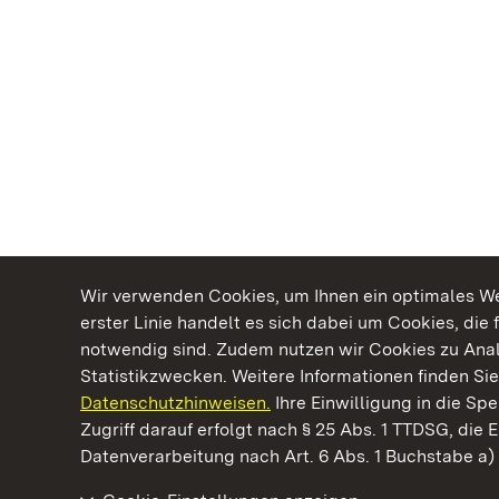
Wir verwenden Cookies, um Ihnen ein optimales Web
erster Linie handelt es sich dabei um Cookies, die 
notwendig sind. Zudem nutzen wir Cookies zu Ana
Statistikzwecken. Weitere Informationen finden Sie
Datenschutzhinweisen.
Ihre Einwilligung in die S
Kommen. Staunen. Genießen.
Zugriff darauf erfolgt nach § 25 Abs. 1 TTDSG, die E
Datenverarbeitung nach Art. 6 Abs. 1 Buchstabe a