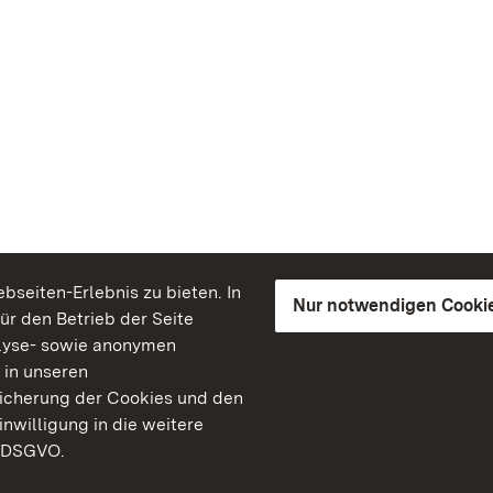
seiten-Erlebnis zu bieten. In
Nur notwendigen Cooki
für den Betrieb der Seite
lyse- sowie anonymen
 in unseren
peicherung der Cookies und den
inwilligung in die weitere
) DSGVO.
Staatliche Schlösser un