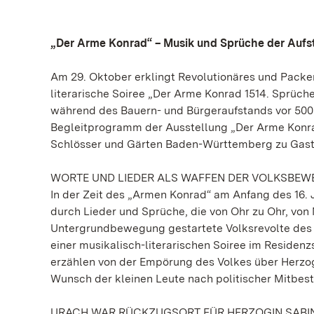
„Der Arme Konrad“ – Musik und Sprüche der Auf
Am 29. Oktober erklingt Revolutionäres und Packen
literarische Soiree „Der Arme Konrad 1514. Sprüche
während des Bauern- und Bürgeraufstands vor 500
Begleitprogramm der Ausstellung „Der Arme Konrad
Schlösser und Gärten Baden-Württemberg zu Gast 
WORTE UND LIEDER ALS WAFFEN DER VOLKSBE
In der Zeit des „Armen Konrad“ am Anfang des 16. 
durch Lieder und Sprüche, die von Ohr zu Ohr, vo
Untergrundbewegung gestartete Volksrevolte des „A
einer musikalisch-literarischen Soiree im Residen
erzählen von der Empörung des Volkes über Herzo
Wunsch der kleinen Leute nach politischer Mitbe
URACH WAR RÜCKZUGSORT FÜR HERZOGIN SABI