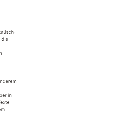
alisch-
 die
n
 anderem
ber in
Texte
dem