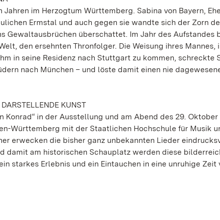
n Jahren im Herzogtum Württemberg. Sabina von Bayern, Ehe
ulichen Ermstal und auch gegen sie wandte sich der Zorn de
chs Gewaltausbrüchen überschattet. Im Jahr des Aufstandes 
Welt, den ersehnten Thronfolger. Die Weisung ihres Mannes, 
 ihm in seine Residenz nach Stuttgart zu kommen, schreckte 
en Brüdern nach München – und löste damit einen nie dagewesen
 DARSTELLENDE KUNST
 Konrad“ in der Ausstellung und am Abend des 29. Oktober e
den-Württemberg mit der Staatlichen Hochschule für Musik u
her erwecken die bisher ganz unbekannten Lieder eindrucks
nd damit am historischen Schauplatz werden diese bilderrei
n starkes Erlebnis und ein Eintauchen in eine unruhige Zeit 