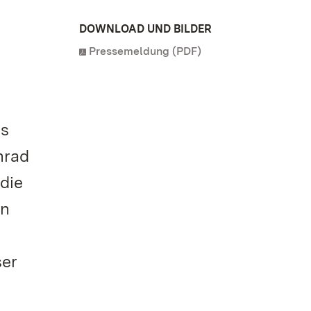
DOWNLOAD UND BILDER
Pressemeldung (PDF)
ss
nrad
 die
en
ser