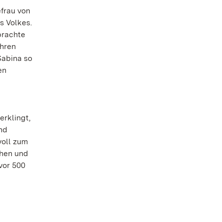
frau von
s Volkes.
brachte
ihren
Sabina so
en
rklingt,
nd
voll zum
chen und
vor 500