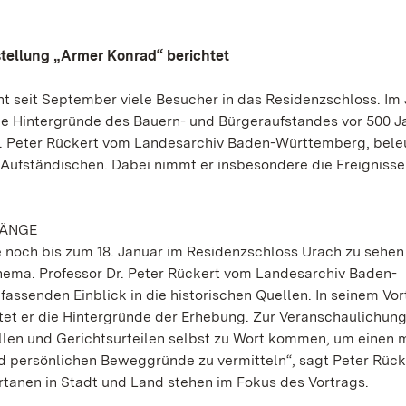
tellung „Armer Konrad“ berichtet
ht seit September viele Besucher in das Residenzschloss. Im
ie Hintergründe des Bauern- und Bürgeraufstandes vor 500 J
Dr. Peter Rückert vom Landesarchiv Baden-Württemberg, bele
Aufständischen. Dabei nimmt er insbesondere die Ereignisse 
GÄNGE
 noch bis zum 18. Januar im Residenzschloss Urach zu sehen i
ema. Professor Dr. Peter Rückert vom Landesarchiv Baden-
assenden Einblick in die historischen Quellen. In seinem Vor
et er die Hintergründe der Erhebung. Zur Veranschaulichung
llen und Gerichtsurteilen selbst zu Wort kommen, um einen 
d persönlichen Beweggründe zu vermitteln“, sagt Peter Rücke
anen in Stadt und Land stehen im Fokus des Vortrags.