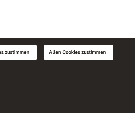
es zustimmen
Allen Cookies zustimmen
d Gärten
Weiteres
Portal
Monumente
Besuchen Sie uns auf Facebook
Besuchen Sie uns auf Instagram