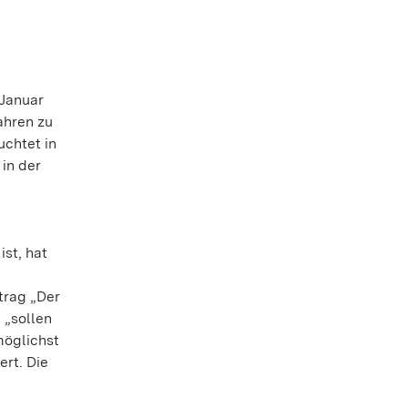
 Januar
ahren zu
uchtet in
in der
st, hat
trag „Der
 „sollen
möglichst
rt. Die