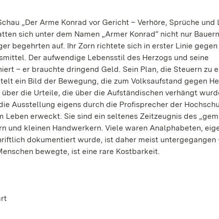
 Schau „Der Arme Konrad vor Gericht – Verhöre, Sprüche und 
atten sich unter dem Namen „Armer Konrad“ nicht nur Bauer
r begehrten auf. Ihr Zorn richtete sich in erster Linie gegen
smittel. Der aufwendige Lebensstil des Herzogs und seine
ert – er brauchte dringend Geld. Sein Plan, die Steuern zu 
ttelt ein Bild der Bewegung, die zum Volksaufstand gegen H
 über die Urteile, die über die Aufständischen verhängt wur
die Ausstellung eigens durch die Profisprecher der Hochschu
m Leben erweckt. Sie sind ein seltenes Zeitzeugnis des „ge
rn und kleinen Handwerkern. Viele waren Analphabeten, eig
hriftlich dokumentiert wurde, ist daher meist untergegangen 
enschen bewegte, ist eine rare Kostbarkeit.
rt