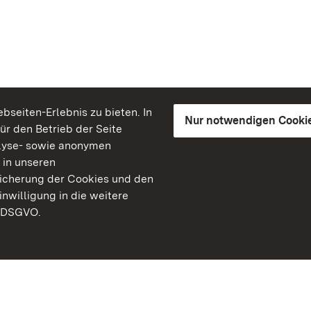
seiten-Erlebnis zu bieten. In
Nur notwendigen Cooki
für den Betrieb der Seite
lyse- sowie anonymen
 in unseren
peicherung der Cookies und den
inwilligung in die weitere
) DSGVO.
Staatliche Schlösser un
Baden-Württemberg
Kontakt
FAQ
Impressum