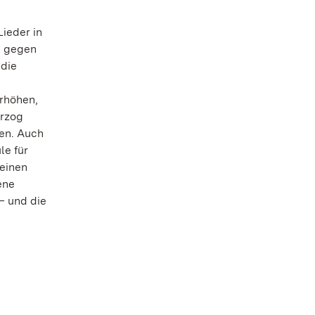
Lieder in
n gegen
 die
erhöhen,
erzog
den. Auch
le für
meinen
ene
– und die