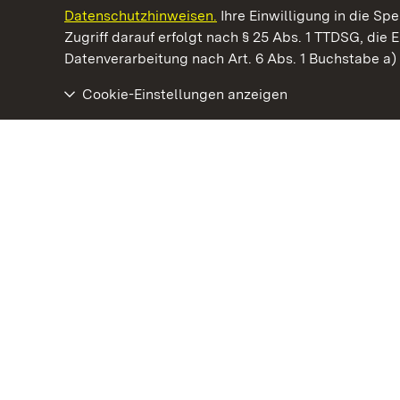
Datenschutzhinweisen.
Ihre Einwilligung in die S
Kommen. Staunen. Genießen.
Zugriff darauf erfolgt nach § 25 Abs. 1 TTDSG, die E
Datenverarbeitung nach Art. 6 Abs. 1 Buchstabe a
Cookie-Einstellungen anzeigen
Residenzschloss Urach