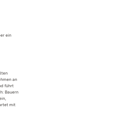
er ein
lten
nehmen an
d führt
ch: Bauern
ein,
artet mit