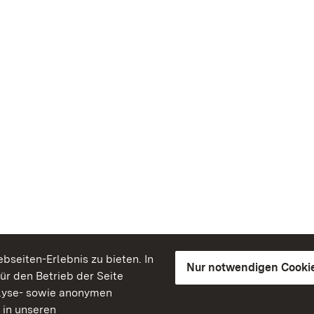
seiten-Erlebnis zu bieten. In
Nur notwendigen Cooki
für den Betrieb der Seite
lyse- sowie anonymen
 in unseren