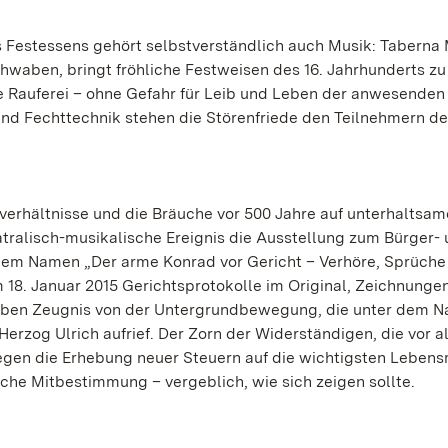
s Festessens gehört selbstverständlich auch Musik: Taberna 
hwaben, bringt fröhliche Festweisen des 16. Jahrhunderts zu
te Rauferei – ohne Gefahr für Leib und Leben der anwesenden
 und Fechttechnik stehen die Störenfriede den Teilnehmern d
erhältnisse und die Bräuche vor 500 Jahre auf unterhaltsam
atralisch-musikalische Ereignis die Ausstellung zum Bürger-
dem Namen „Der arme Konrad vor Gericht – Verhöre, Sprüche
m 18. Januar 2015 Gerichtsprotokolle im Original, Zeichnung
 geben Zeugnis von der Untergrundbewegung, die unter dem 
rzog Ulrich aufrief. Der Zorn der Widerständigen, die vor a
gegen die Erhebung neuer Steuern auf die wichtigsten Lebensm
sche Mitbestimmung – vergeblich, wie sich zeigen sollte.