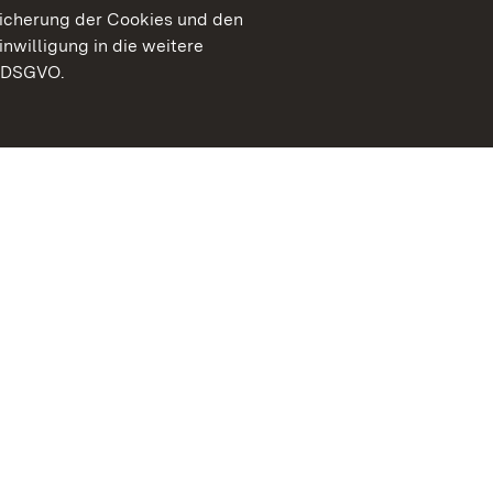
peicherung der Cookies und den
inwilligung in die weitere
) DSGVO.
Staatliche Schlösser un
Baden-Württemberg
Kontakt
FAQ
Impressum
Datenschutz
Gebärdensprache
Leichte Sprache
Erklärung zur Barrierefre
BITV-konform (geprüfte S