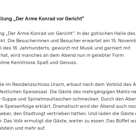
llung „Der Arme Konrad vor Gericht“
„Der Arme Konrad vor Gericht“: In der gotischen Halle des
kt. Die Besucherinnen und Besucher erwartet am 15. Novemb
l des 16. Jahrhunderts, gewürzt mit Musik und garniert mit
t hat, wird manches an dem Abend nun in gelebter Form
ohne Kenntnisse Spaß und Genuss.
Halle im Residenzschloss Urach, erbaut nach dem Vorbild des A
 festlichen Speisesaal. Die Gäste des mehrgängigen Mahls 
ne-Suppe und Spinatmaultaschen schmecken. Durch den Aben
die Speisenfolge erklärt. Dramatisch wird der Abend auch no
eber, den Stadtvogt vertrieben hätten. Und laden die Gäste 
: Das Volk ermutigt die Gäste, weiter zu essen. Das Büffet w
ödeln und mehr auf.