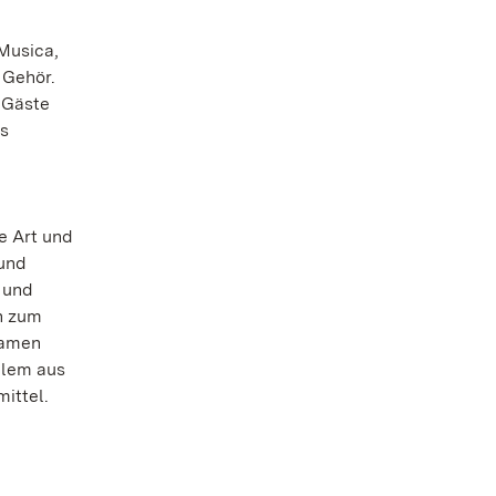
Musica,
 Gehör.
 Gäste
es
e Art und
 und
 und
en zum
Namen
llem aus
ittel.