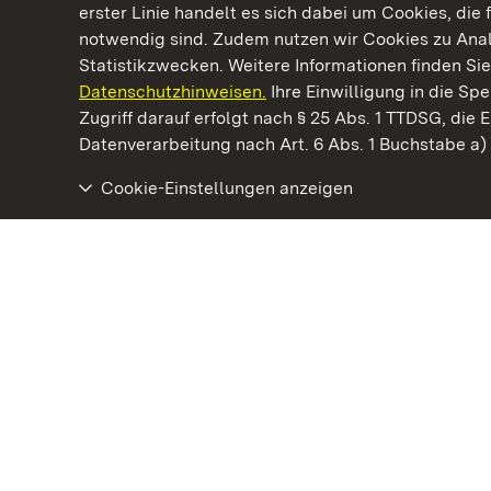
erster Linie handelt es sich dabei um Cookies, die 
notwendig sind. Zudem nutzen wir Cookies zu Ana
Statistikzwecken. Weitere Informationen finden Sie
Datenschutzhinweisen.
Ihre Einwilligung in die S
Kommen. Staunen. Genießen.
Zugriff darauf erfolgt nach § 25 Abs. 1 TTDSG, die E
Datenverarbeitung nach Art. 6 Abs. 1 Buchstabe a
Cookie-Einstellungen anzeigen
Residenzschloss Urach