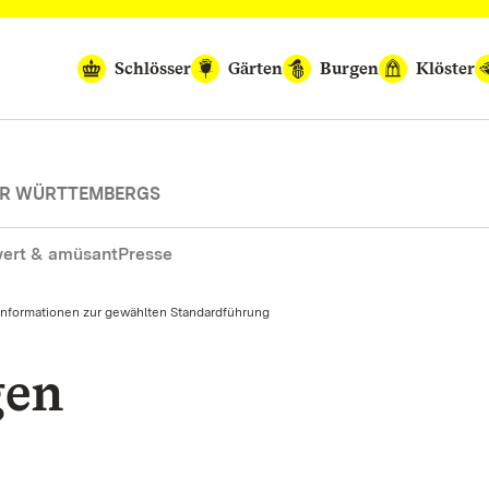
Schlösser
Gärten
Burgen
Klöster
SER WÜRTTEMBERGS
ert & amüsant
Presse
Informationen zur gewählten Standardführung
gen