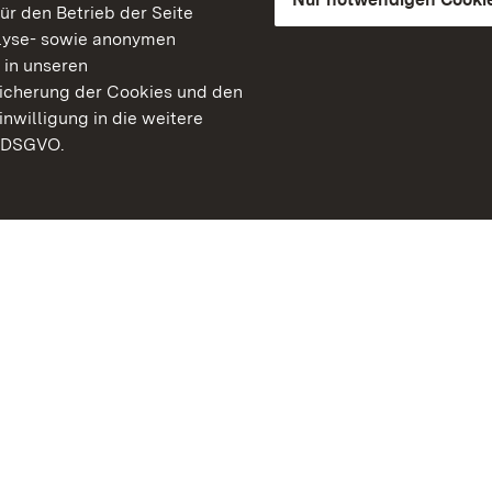
für den Betrieb der Seite
lyse- sowie anonymen
 in unseren
peicherung der Cookies und den
inwilligung in die weitere
) DSGVO.
Staatliche Schlösser un
Baden-Württemberg
Kontakt
FAQ
Impressum
Datenschutz
Gebärdensprache
Leichte Sprache
Erklärung zur Barrierefre
BITV-konform (geprüfte S