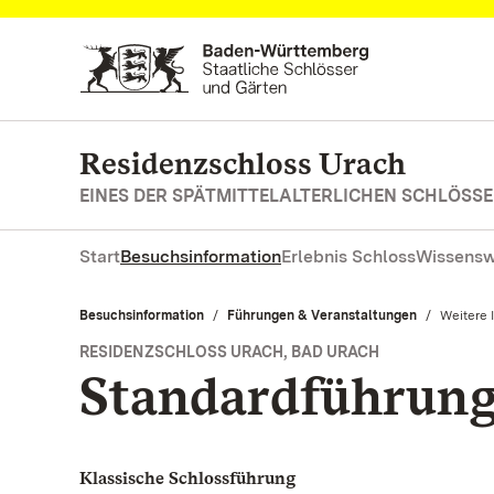
Zum Hauptinhalt springen
Residenzschloss Urach
EINES DER SPÄTMITTELALTERLICHEN SCHLÖS
Start
Besuchsinformation
Erlebnis Schloss
Wissensw
Besuchsinformation
Führungen & Veranstaltungen
Aktuell:
Weitere 
RESIDENZSCHLOSS URACH, BAD URACH
Standardführun
Klassische Schlossführung