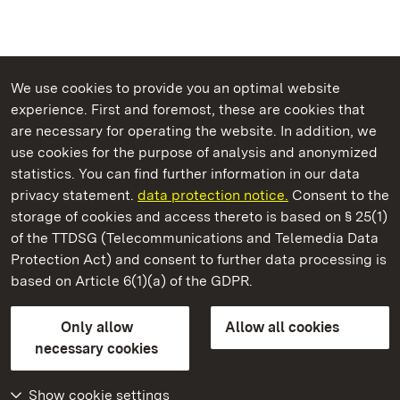
We use cookies to provide you an optimal website
experience. First and foremost, these are cookies that
are necessary for operating the website. In addition, we
use cookies for the purpose of analysis and anonymized
State Palaces and Gardens of Baden-Wuerttemberg
statistics. You can find further information in our data
privacy statement.
data protection notice.
Consent to the
storage of cookies and access thereto is based on § 25(1)
of the TTDSG (Telecommunications and Telemedia Data
Urach Residential Palace
Protection Act) and consent to further data processing is
based on Article 6(1)(a) of the GDPR.
State Palaces and Gardens of Baden-Wuerttemberg
Only allow
Allow all cookies
FAQ
Masthead
Data protection
necessary cookies
Declaration on barrier-free access
BITV-konform (geprüfte Seiten)
Show cookie settings