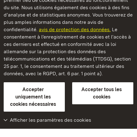
premier lieu de cookies nécessaires au fonctionnement
du site. Nous utilisons également des cookies à des fins
d’analyse et de statistiques anonymes. Vous trouverez de
plus amples informations dans notre avis de
confidentialité.
avis de protection des données.
Le
Château résidentiel d' Urach
consentement à l’enregistrement de cookies et l’accès à
ces derniers est effectué en conformité avec la loi
Châteaux et jardins publics du Bade-Wurtemberg
allemande sur la protection des données des
télécommunications et des télémédias (TTDSG), section
FAQ et réponses
Mentions légales
Protection des données
25 par. 1, le consentement au traitement ultérieur des
Explications sur l’accessibilité
données, avec le RGPD, art. 6 par. 1 point a).
BITV-konform (geprüfte Seiten)
Accepter
Accepter tous les
plus loin
uniquement les
cookies
cookies nécessaires
Accueil
Monuments
Afficher les paramètres des cookies
Rendez-nous visite
sur Facebook
Rendez-nous visite