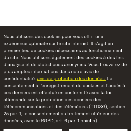
Nous utilisons des cookies pour vous offrir une
expérience optimale sur le site Internet. Il s’agit en
Châteaux et jardins publics du Bade-Wurtemberg
premier lieu de cookies nécessaires au fonctionnement
du site. Nous utilisons également des cookies à des fins
d’analyse et de statistiques anonymes. Vous trouverez de
plus amples informations dans notre avis de
confidentialité.
avis de protection des données.
Le
Château résidentiel d' Urach
consentement à l’enregistrement de cookies et l’accès à
ces derniers est effectué en conformité avec la loi
Châteaux et jardins publics du Bade-Wurtemberg
allemande sur la protection des données des
télécommunications et des télémédias (TTDSG), section
FAQ et réponses
Mentions légales
Protection des données
25 par. 1, le consentement au traitement ultérieur des
Explications sur l’accessibilité
données, avec le RGPD, art. 6 par. 1 point a).
BITV-konform (geprüfte Seiten)