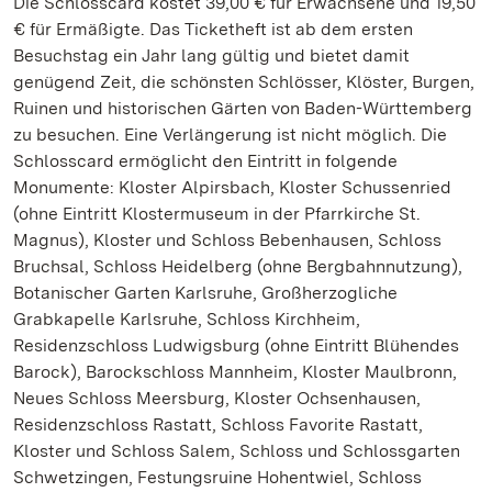
Die Schlosscard kostet 39,00 € für Erwachsene und 19,50
€ für Ermäßigte. Das Ticketheft ist ab dem ersten
Besuchstag ein Jahr lang gültig und bietet damit
genügend Zeit, die schönsten Schlösser, Klöster, Burgen,
Ruinen und historischen Gärten von Baden-Württemberg
zu besuchen. Eine Verlängerung ist nicht möglich. Die
Schlosscard ermöglicht den Eintritt in folgende
Monumente: Kloster Alpirsbach, Kloster Schussenried
(ohne Eintritt Klostermuseum in der Pfarrkirche St.
Magnus), Kloster und Schloss Bebenhausen, Schloss
Bruchsal, Schloss Heidelberg (ohne Bergbahnnutzung),
Botanischer Garten Karlsruhe, Großherzogliche
Grabkapelle Karlsruhe, Schloss Kirchheim,
Residenzschloss Ludwigsburg (ohne Eintritt Blühendes
Barock), Barockschloss Mannheim, Kloster Maulbronn,
Neues Schloss Meersburg, Kloster Ochsenhausen,
Residenzschloss Rastatt, Schloss Favorite Rastatt,
Kloster und Schloss Salem, Schloss und Schlossgarten
Schwetzingen, Festungsruine Hohentwiel, Schloss