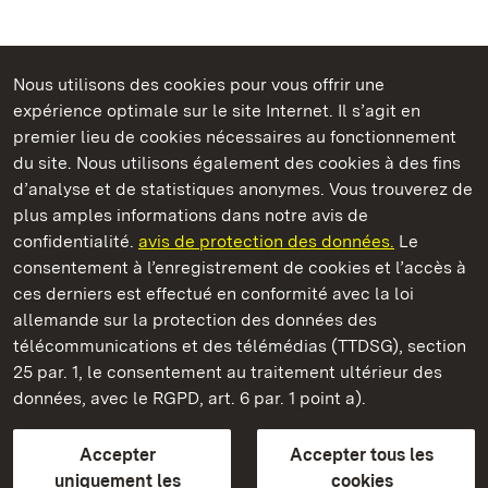
Nous utilisons des cookies pour vous offrir une
expérience optimale sur le site Internet. Il s’agit en
Châteaux et jardins publics du Bade-Wurtemberg
premier lieu de cookies nécessaires au fonctionnement
du site. Nous utilisons également des cookies à des fins
d’analyse et de statistiques anonymes. Vous trouverez de
plus amples informations dans notre avis de
confidentialité.
avis de protection des données.
Le
Château résidentiel d' Urach
consentement à l’enregistrement de cookies et l’accès à
ces derniers est effectué en conformité avec la loi
Châteaux et jardins publics du Bade-Wurtemberg
allemande sur la protection des données des
télécommunications et des télémédias (TTDSG), section
FAQ et réponses
Mentions légales
Protection des données
25 par. 1, le consentement au traitement ultérieur des
Explications sur l’accessibilité
données, avec le RGPD, art. 6 par. 1 point a).
BITV-konform (geprüfte Seiten)
Accepter
Accepter tous les
plus loin
uniquement les
cookies