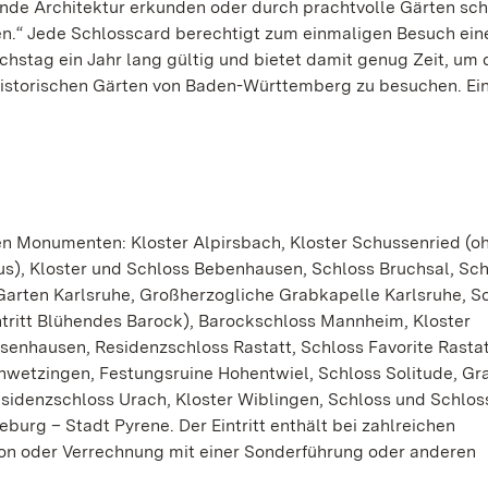
de Architektur erkunden oder durch prachtvolle Gärten sc
ben.“ Jede Schlosscard berechtigt zum einmaligen Besuch ein
hstag ein Jahr lang gültig und bietet damit genug Zeit, um 
 historischen Gärten von Baden-Württemberg zu besuchen. Ei
den Monumenten: Kloster Alpirsbach, Kloster Schussenried (o
nus), Kloster und Schloss Bebenhausen, Schloss Bruchsal, Sc
arten Karlsruhe, Großherzogliche Grabkapelle Karlsruhe, S
tritt Blühendes Barock), Barockschloss Mannheim, Kloster
enhausen, Residenzschloss Rastatt, Schloss Favorite Rastatt
wetzingen, Festungsruine Hohentwiel, Schloss Solitude, Gr
sidenzschloss Urach, Kloster Wiblingen, Schloss und Schlos
rg – Stadt Pyrene. Der Eintritt enthält bei zahlreichen
n oder Verrechnung mit einer Sonderführung oder anderen