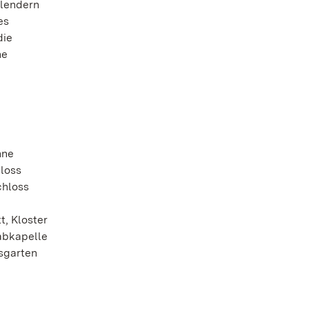
hlendern
es
die
ne
hne
hloss
chloss
, Kloster
abkapelle
sgarten