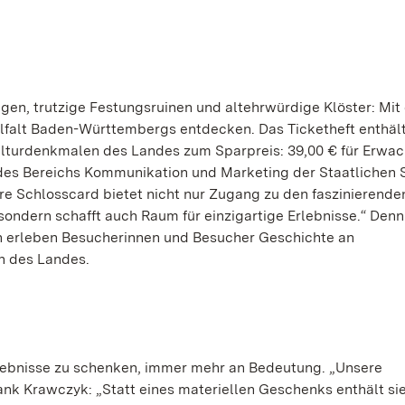
n, trutzige Festungsruinen und altehrwürdige Klöster: Mit
ielfalt Baden-Württembergs entdecken. Das Ticketheft enthäl
ulturdenkmalen des Landes zum Sparpreis: 39,00 € für Erwa
r des Bereichs Kommunikation und Marketing der Staatlichen 
re Schlosscard bietet nicht nur Zugang zu den faszinierende
ndern schafft auch Raum für einzigartige Erlebnisse.“ Denn
 erleben Besucherinnen und Besucher Geschichte an
n des Landes.
Erlebnisse zu schenken, immer mehr an Bedeutung. „Unsere
ank Krawczyk: „Statt eines materiellen Geschenks enthält si