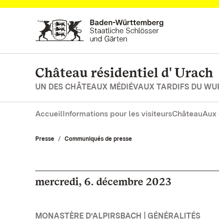
Vers la page d’accueil
Château résidentiel d' Urach
UN DES CHÂTEAUX MÉDIÉVAUX TARDIFS DU W
Accueil
Informations pour les visiteurs
Château
Aux 
Presse
Communiqués de presse
mercredi, 6. décembre 2023
MONASTÈRE D’ALPIRSBACH | GÉNÉRALITÉS