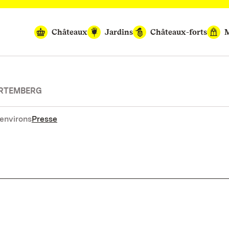
Châteaux
Jardins
Châteaux-forts
M
URTEMBERG
environs
Presse