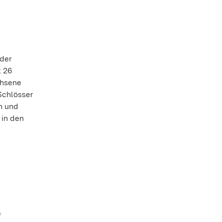
 der
t 26
chsene
Schlösser
n und
 in den
e