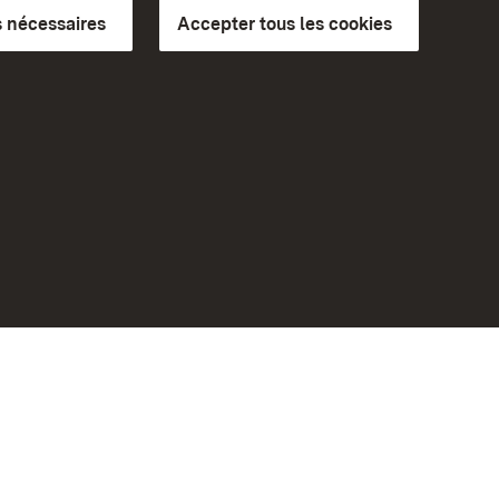
 nécessaires
Accepter tous les cookies
ics du
plus loin
Accueil
Monuments
Rendez-nous visite sur
Facebook
Rendez-nous visite sur
bilité
Instagram
eiten)
Rendez-nous visite sur YouTube
Découvrez nos applications
Google Play Store
App Store for iPhone