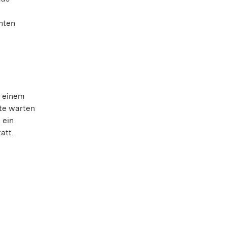
nten
i einem
te warten
 ein
att.