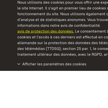
Nous utilisons des cookies pour vous offrir une ex
le site Internet. Il s’agit en premier lieu de cookie
fonctionnement du site. Nous utilisons également d
d’analyse et de statistiques anonymes. Vous trouv
Châteaux et jardins publics du Bade-Wurtem
informations dans notre avis de confidentialité.
avis de protection des données.
Le consentement à
cookies et l’accès à ces derniers est effectué en co
allemande sur la protection des données des télé
des télémédias (TTDSG), section 25 par. 1, le con
Château résidentiel d' Urach
traitement ultérieur des données, avec le RGPD, art.
Afficher les paramètres des cookies