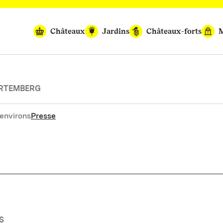
Châteaux
Jardins
Châteaux-forts
M
URTEMBERG
environs
Presse
S