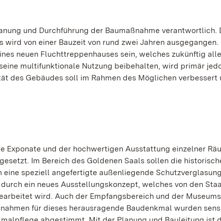
Planung und Durchführung der Baumaßnahme verantwortlich. 
s wird von einer Bauzeit von rund zwei Jahren ausgegangen.
ines neuen Fluchttreppenhauses sein, welches zukünftig all
eine multifunktionale Nutzung beibehalten, wird primär jed
tät des Gebäudes soll im Rahmen des Möglichen verbessert 
ie Exponate und der hochwertigen Ausstattung einzelner Rä
setzt. Im Bereich des Goldenen Saals sollen die historisch
h eine speziell angefertigte außenliegende Schutzverglasun
durch ein neues Ausstellungskonzept, welches von den Staa
earbeitet wird. Auch der Empfangsbereich und der Museum
aßnahmen für dieses herausragende Baudenkmal wurden sens
malpflege abgestimmt. Mit der Planung und Bauleitung ist 