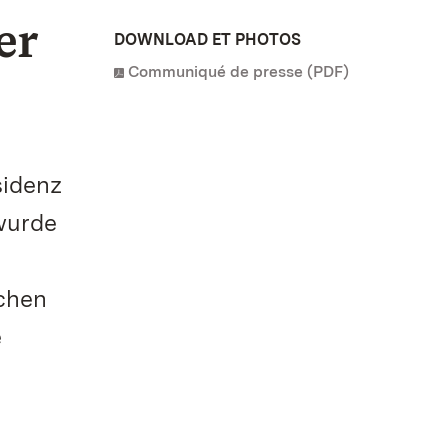
er
DOWNLOAD ET PHOTOS
Communiqué de presse (PDF)
sidenz
wurde
chen
e