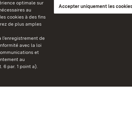
périence optimale sur
Accepter uniquement les cookies
s nécessaires au
es cookies à des fins
erez de plus amples
berg
 l’enregistrement de
Châteaux et jardins publ
nformité avec la loi
Bade-Wurtemberg
communications et
FAQ et réponses
sentement au
Mentions légales
 6 par. 1 point a).
Protection des données
Explications sur l’accessi
BITV-konform (geprüfte S