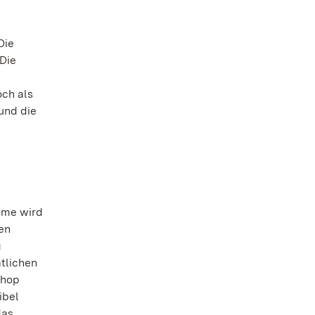
Die
 Die
e
och als
und die
ume wird
en
g
tlichen
shop
ibel
das