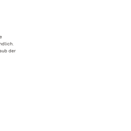
e
ndlich.
aub der