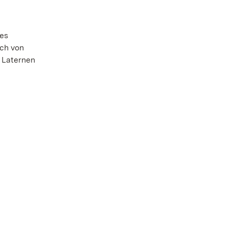
des
ich von
 Laternen