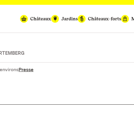
Châteaux
Jardins
Châteaux-forts
M
URTEMBERG
environs
Presse