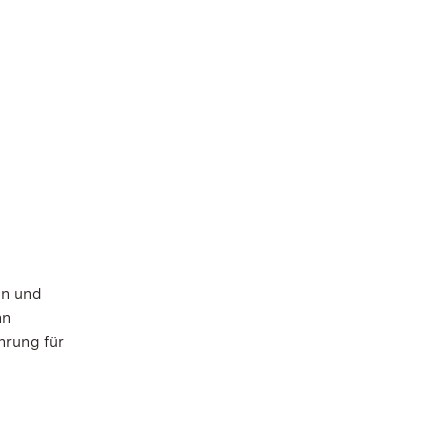
en und
nn
hrung für