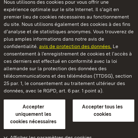
Nous utilisons des cookies pour vous offrir une
expérience optimale sur le site Internet. Il s’agit en
Châteaux et jardins publics du Bade-Wurtemberg
premier lieu de cookies nécessaires au fonctionnement
du site. Nous utilisons également des cookies à des fins
d’analyse et de statistiques anonymes. Vous trouverez de
plus amples informations dans notre avis de
confidentialité.
avis de protection des données.
Le
Château résidentiel d' Urach
consentement à l’enregistrement de cookies et l’accès à
ces derniers est effectué en conformité avec la loi
Châteaux et jardins publics du Bade-Wurtemberg
allemande sur la protection des données des
télécommunications et des télémédias (TTDSG), section
FAQ et réponses
Mentions légales
Protection des données
25 par. 1, le consentement au traitement ultérieur des
Explications sur l’accessibilité
données, avec le RGPD, art. 6 par. 1 point a).
BITV-konform (geprüfte Seiten)
Accepter
Accepter tous les
plus loin
uniquement les
cookies
cookies nécessaires
Accueil
Monuments
Afficher les paramètres des cookies
Rendez-nous visite