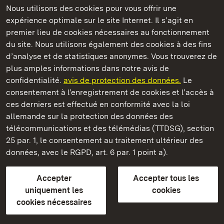
Nous utilisons des cookies pour vous offrir une
expérience optimale sur le site Internet. Il s’agit en
Châteaux et jardins publics du Bade-Wurtemberg
premier lieu de cookies nécessaires au fonctionnement
du site. Nous utilisons également des cookies à des fins
d’analyse et de statistiques anonymes. Vous trouverez de
plus amples informations dans notre avis de
confidentialité.
avis de protection des données.
Le
Château résidentiel d' Urach
consentement à l’enregistrement de cookies et l’accès à
ces derniers est effectué en conformité avec la loi
Châteaux et jardins publics du Bade-Wurtemberg
allemande sur la protection des données des
télécommunications et des télémédias (TTDSG), section
FAQ et réponses
Mentions légales
Protection des données
25 par. 1, le consentement au traitement ultérieur des
Explications sur l’accessibilité
données, avec le RGPD, art. 6 par. 1 point a).
BITV-konform (geprüfte Seiten)
Accepter
Accepter tous les
plus loin
uniquement les
cookies
cookies nécessaires
Accueil
Monuments