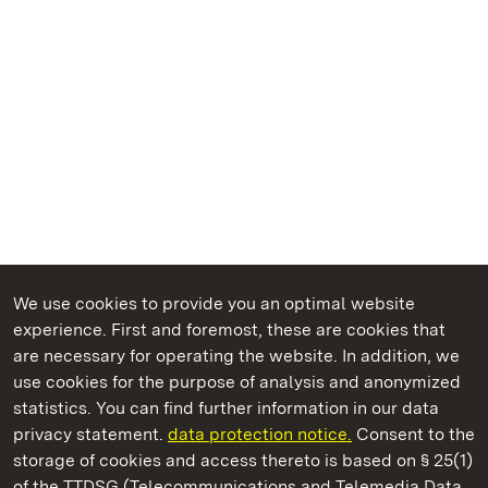
We use cookies to provide you an optimal website
experience. First and foremost, these are cookies that
are necessary for operating the website. In addition, we
use cookies for the purpose of analysis and anonymized
State Palaces and Gardens of Baden-Wuerttemberg
statistics. You can find further information in our data
privacy statement.
data protection notice.
Consent to the
storage of cookies and access thereto is based on § 25(1)
of the TTDSG (Telecommunications and Telemedia Data