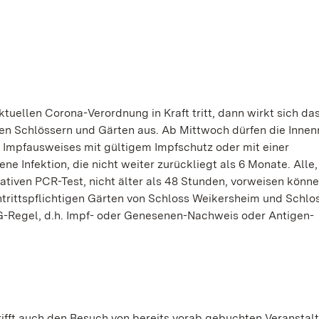
uellen Corona-Verordnung in Kraft tritt, dann wirkt sich da
hen Schlössern und Gärten aus. Ab Mittwoch dürfen die Inne
Impfausweises mit gültigem Impfschutz oder mit einer
e Infektion, die nicht weiter zurückliegt als 6 Monate. Alle,
tiven PCR-Test, nicht älter als 48 Stunden, vorweisen könne
trittspflichtigen Gärten von Schloss Weikersheim und Schlo
3G-Regel, d.h. Impf- oder Genesenen-Nachweis oder Antigen-
N
ifft auch den Besuch von bereits vorab gebuchten Veranstal