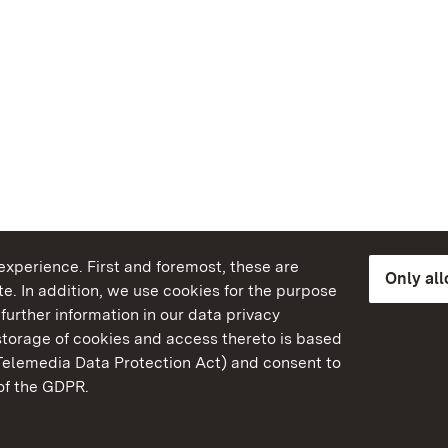
xperience. First and foremost, these are
Only al
e. In addition, we use cookies for the purpose
further information in our data privacy
torage of cookies and access thereto is based
Telemedia Data Protection Act) and consent to
emberg
 of the GDPR.
State Palaces and Garde