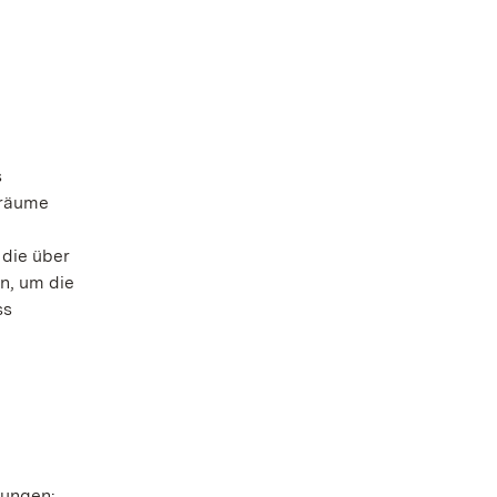
s
nräume
 die über
n, um die
ss
tungen: