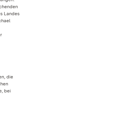
echenden
es Landes
chael
r
en, die
chen
, bei