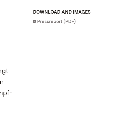
DOWNLOAD AND IMAGES
Pressreport (PDF)
ngt
en
mpf-
s