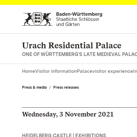
Navigate to main page
Urach Residential Palace
ONE OF WÜRTTEMBERG'S LATE MEDIEVAL PALA
Home
Visitor information
Palace
visitor experience
I
Press & media
Press releases
Wednesday, 3 November 2021
HEIDELBERG CASTLE | EXHIBITIONS