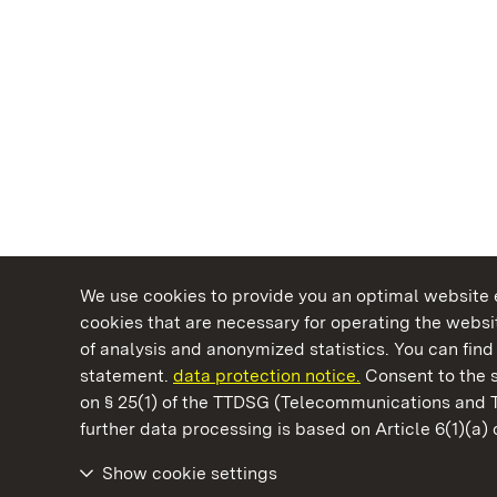
We use cookies to provide you an optimal website e
cookies that are necessary for operating the websit
of analysis and anonymized statistics. You can find 
statement.
data protection notice.
Consent to the s
on § 25(1) of the TTDSG (Telecommunications and 
State Palaces and Gardens of Baden-Wuertt
further data processing is based on Article 6(1)(a)
Show cookie settings