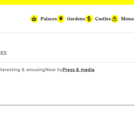
Palaces
Gardens
Castles
Monas
CES
nteresting & amusing
Near by
Press & media