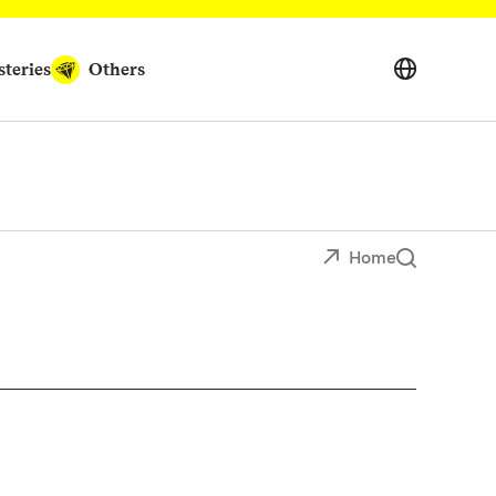
teries
Others
Home