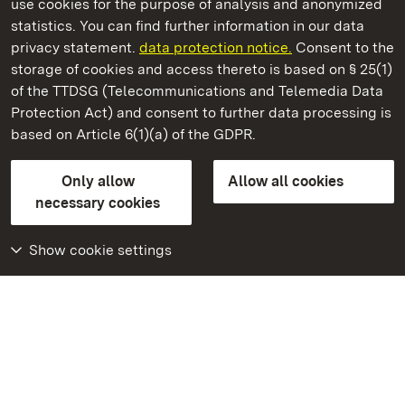
use cookies for the purpose of analysis and anonymized
State Palaces and Gardens of Baden-Wuerttemberg
statistics. You can find further information in our data
privacy statement.
data protection notice.
Consent to the
storage of cookies and access thereto is based on § 25(1)
of the TTDSG (Telecommunications and Telemedia Data
Urach Residential Palace
Protection Act) and consent to further data processing is
based on Article 6(1)(a) of the GDPR.
State Palaces and Gardens of Baden-Wuerttemberg
Only allow
Allow all cookies
FAQ
Masthead
Data protection
necessary cookies
Declaration on barrier-free access
BITV-konform (geprüfte Seiten)
Show cookie settings
More
Home
Monuments
Visit our Facebook
page
Visit our Instagram