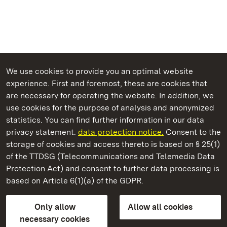
We use cookies to provide you an optimal website
experience. First and foremost, these are cookies that
are necessary for operating the website. In addition, we
use cookies for the purpose of analysis and anonymized
State Palaces and Gardens of Baden-Wuerttemberg
statistics. You can find further information in our data
privacy statement.
data protection notice.
Consent to the
storage of cookies and access thereto is based on § 25(1)
of the TTDSG (Telecommunications and Telemedia Data
Urach Residential Palace
Protection Act) and consent to further data processing is
based on Article 6(1)(a) of the GDPR.
State Palaces and Gardens of Baden-Wuerttemberg
Only allow
Allow all cookies
FAQ
Masthead
Data protection
necessary cookies