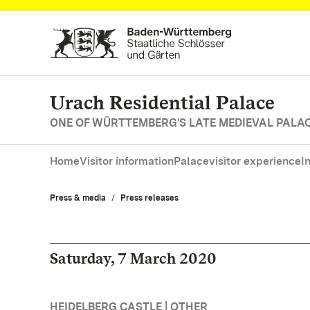
Navigate to main page
Urach Residential Palace
ONE OF WÜRTTEMBERG'S LATE MEDIEVAL PALA
Home
Visitor information
Palace
visitor experience
I
Press & media
Press releases
Saturday, 7 March 2020
HEIDELBERG CASTLE | OTHER