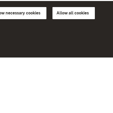
low necessary cookies
Allow all cookies
ns of
More
Home
Monuments
Visit our Facebook page
Visit our Instagram page
Visit our YouTube channel
ree access
eiten)
Get to know our apps
Google Play Store
App Store for iPhone