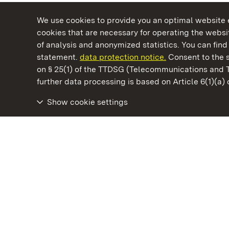
We use cookies to provide you an optimal website e
cookies that are necessary for operating the websit
of analysis and anonymized statistics. You can find 
statement.
data protection notice.
Consent to the s
on § 25(1) of the TTDSG (Telecommunications and 
State Palaces and Gardens of Baden-Wuertt
further data processing is based on Article 6(1)(a)
Show cookie settings
Urach Residential Palace