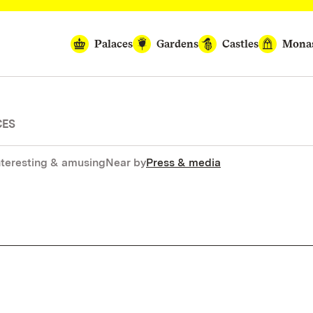
Palaces
Gardens
Castles
Monas
CES
nteresting & amusing
Near by
Press & media