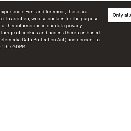
xperience. First and foremost, these are
Only al
e. In addition, we use cookies for the purpose
further information in our data privacy
torage of cookies and access thereto is based
Telemedia Data Protection Act) and consent to
emberg
 of the GDPR.
State Palaces and Garde
Baden-Wuerttemberg
FAQ
Masthead
Data protection
Declaration on barrier-f
BITV-konform (geprüfte S