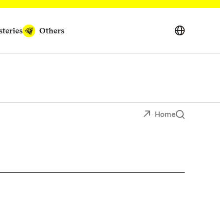
teries
Others
Home