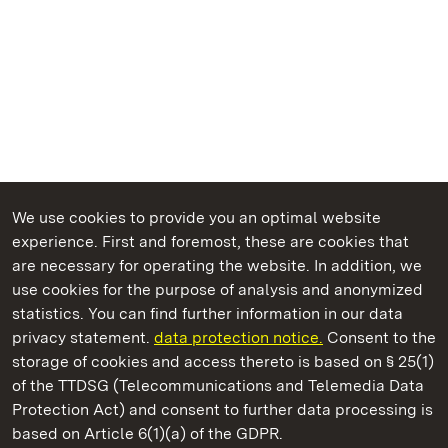
We use cookies to provide you an optimal website
experience. First and foremost, these are cookies that
are necessary for operating the website. In addition, we
use cookies for the purpose of analysis and anonymized
State Palaces and Gardens of Baden-Wuerttemberg
statistics. You can find further information in our data
privacy statement.
data protection notice.
Consent to the
storage of cookies and access thereto is based on § 25(1)
of the TTDSG (Telecommunications and Telemedia Data
Urach Residential Palace
Protection Act) and consent to further data processing is
based on Article 6(1)(a) of the GDPR.