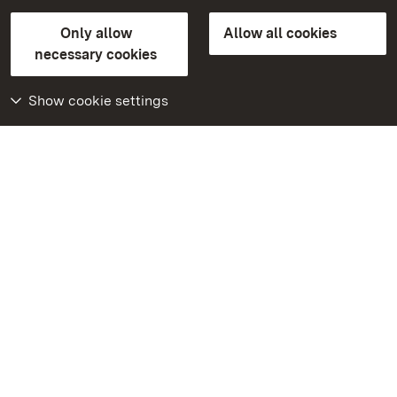
State Palaces and Gardens of Baden-Wuerttemberg
Only allow
Allow all cookies
FAQ
Masthead
Data protection
necessary cookies
Declaration on barrier-free access
BITV-konform (geprüfte Seiten)
Show cookie settings
More
Home
Monuments
Visit our Facebook
page
Visit our Instagram
page
Visit our YouTube
channel
Get to know our apps
Google Play Store
App Store for iPhone