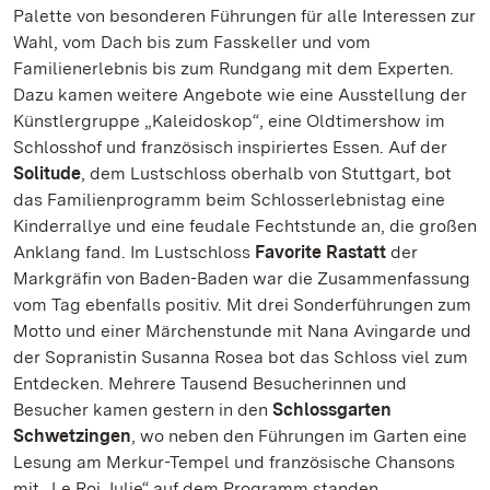
Palette von besonderen Führungen für alle Interessen zur
Wahl, vom Dach bis zum Fasskeller und vom
Familienerlebnis bis zum Rundgang mit dem Experten.
Dazu kamen weitere Angebote wie eine Ausstellung der
Künstlergruppe „Kaleidoskop“, eine Oldtimershow im
Schlosshof und französisch inspiriertes Essen. Auf der
Solitude
, dem Lustschloss oberhalb von Stuttgart, bot
das Familienprogramm beim Schlosserlebnistag eine
Kinderrallye und eine feudale Fechtstunde an, die großen
Anklang fand. Im Lustschloss
Favorite Rastatt
der
Markgräfin von Baden-Baden war die Zusammenfassung
vom Tag ebenfalls positiv. Mit drei Sonderführungen zum
Motto und einer Märchenstunde mit Nana Avingarde und
der Sopranistin Susanna Rosea bot das Schloss viel zum
Entdecken. Mehrere Tausend Besucherinnen und
Besucher kamen gestern in den
Schlossgarten
Schwetzingen
, wo neben den Führungen im Garten eine
Lesung am Merkur-Tempel und französische Chansons
mit „Le Roi Julie“ auf dem Programm standen.