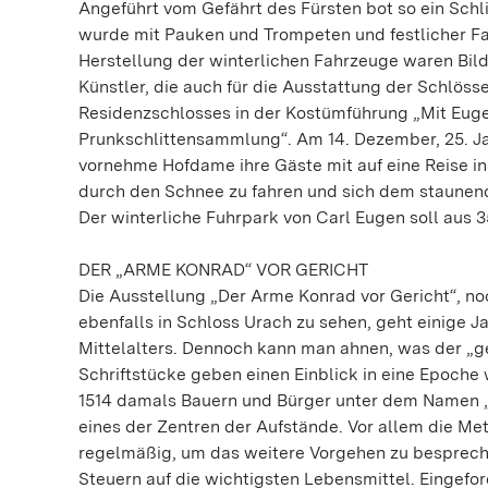
Angeführt vom Gefährt des Fürsten bot so ein Sch
wurde mit Pauken und Trompeten und festlicher Fa
Herstellung der winterlichen Fahrzeuge waren Bild
Künstler, die auch für die Ausstattung der Schlös
Residenzschlosses in der Kostümführung „Mit Euge
Prunkschlittensammlung“. Am 14. Dezember, 25. Jan
vornehme Hofdame ihre Gäste mit auf eine Reise i
durch den Schnee zu fahren und sich dem staunende
Der winterliche Fuhrpark von Carl Eugen soll aus 
DER „ARME KONRAD“ VOR GERICHT
Die Ausstellung „Der Arme Konrad vor Gericht“, no
ebenfalls in Schloss Urach zu sehen, geht einige 
Mittelalters. Dennoch kann man ahnen, was der „ge
Schriftstücke geben einen Einblick in eine Epoche
1514 damals Bauern und Bürger unter dem Namen 
eines der Zentren der Aufstände. Vor allem die Me
regelmäßig, um das weitere Vorgehen zu besprechen
Steuern auf die wichtigsten Lebensmittel. Eingefo