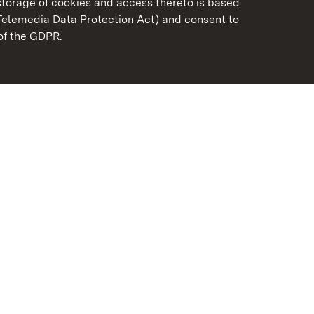
torage of cookies and access thereto is based
Telemedia Data Protection Act) and consent to
emberg
 of the GDPR.
State Palaces and Garde
Baden-Wuerttemberg
FAQ
Masthead
Data protection
Declaration on barrier-f
BITV-konform (geprüfte S