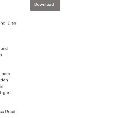
Download
nd. Dies
n und
h.
einem
 den
in
ttgart
ss Urach