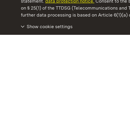
statement.
data protection notice.
Consent to the s
on § 25(1) of the TTDSG (Telecommunications and 
State Palaces and Gardens of Baden-Wuertt
further data processing is based on Article 6(1)(a)
Show cookie settings
Urach Residential Palace