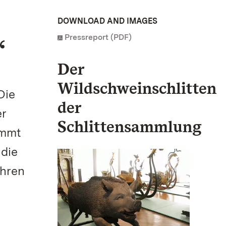
DOWNLOAD AND IMAGES
Pressreport (PDF)
“
Der
Wildschweinschlitten
Die
der
er
Schlittensammlung
ommt
 die
ahren