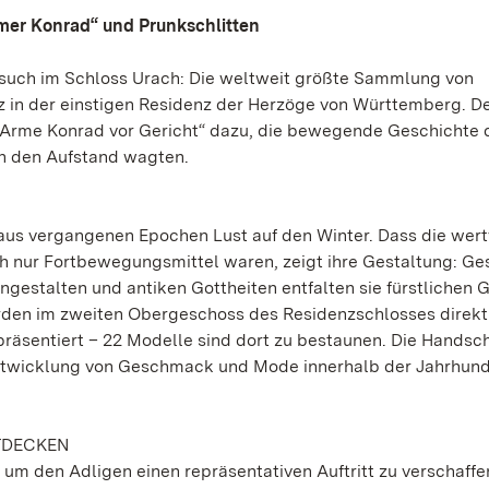
mer Konrad“ und Prunkschlitten
Besuch im Schloss Urach: Die weltweit größte Sammlung von
tz in der einstigen Residenz der Herzöge von Württemberg. De
r Arme Konrad vor Gericht“ dazu, die bewegende Geschichte 
en den Aufstand wagten.
us vergangenen Epochen Lust auf den Winter. Dass die wert
ach nur Fortbewegungsmittel waren, zeigt ihre Gestaltung: 
estalten und antiken Gottheiten entfalten sie fürstlichen G
erden im zweiten Obergeschoss des Residenzschlosses direkt
äsentiert – 22 Modelle sind dort zu bestaunen. Die Handschr
 Entwicklung von Geschmack und Mode innerhalb der Jahrhun
TDECKEN
 um den Adligen einen repräsentativen Auftritt zu verschaffe