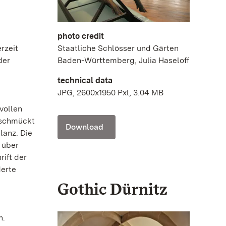
photo credit
Staatliche Schlösser und Gärten
rzeit
Baden-Württemberg, Julia Haseloff
der
technical data
JPG, 2600x1950 Pxl, 3.04 MB
vollen
Geschmückt
Download
lanz. Die
 über
ift der
derte
Gothic Dürnitz
n.