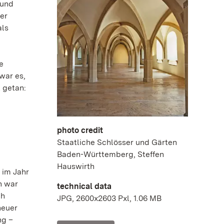
 und
er
als
e
war es,
 getan:
photo credit
Staatliche Schlösser und Gärten
Baden-Württemberg, Steffen
Hauswirth
 im Jahr
h war
technical data
ch
JPG, 2600x2603 Pxl, 1.06 MB
neuer
ng –