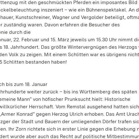
littenzug mit den geschmückten Pferden ein imposantes Bild
ckelbeleuchtung inszeniert – wie ein Bühnenspektakel. An d
hauer, Kunstschreiner, Wagner und Vergolder beteiligt, oftm
ser zuständig waren. Davon erfahren die Besucher des
nie durch die
uar, 22. Februar und 15. März jeweils um 15.30 Uhr nimmt di
ns 18. Jahrhundert. Das größte Wintervergnügen des Herzogs 
n Volk zu zeigen. Mit einem Schlitten war es übrigens nicht
35 Schlitten bestanden haben!
ch bis zum 18. Januar
Jahrhunderte weiter zurück – bis ins Württemberg des späten
meine Mann“ von höfischer Prunksucht hielt: Historische
 willkürlicher Herrschaft. Vom Remstal ausgehend hatten sich
„Armer Konrad“ gegen Herzog Ulrich erhoben. Das Amt Urac
tzger der Stadt und Bauern der umliegenden Dörfer trafen si
. Ihr Zorn richtete sich in erster Linie gegen die Erhebung 
rdert wurde aber auch das Recht auf politische Mitbestimmu