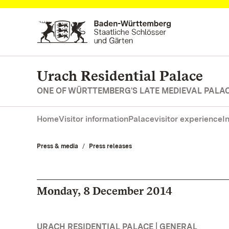
Navigate to main page
Urach Residential Palace
ONE OF WÜRTTEMBERG'S LATE MEDIEVAL PALA
Home
Visitor information
Palace
visitor experience
I
Press & media
Press releases
Monday, 8 December 2014
URACH RESIDENTIAL PALACE | GENERAL