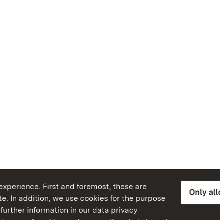
xperience. First and foremost, these are
Only al
e. In addition, we use cookies for the purpose
further information in our data privacy