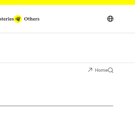
teries
Others
Home