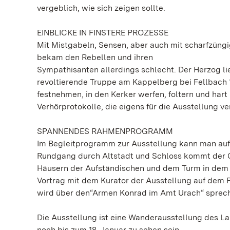
vergeblich, wie sich zeigen sollte.
EINBLICKE IN FINSTERE PROZESSE
Mit Mistgabeln, Sensen, aber auch mit scharfzüngi
bekam den Rebellen und ihren
Sympathisanten allerdings schlecht. Der Herzog l
revoltierende Truppe am Kappelberg bei Fellbach 
festnehmen, in den Kerker werfen, foltern und hart
Verhörprotokolle, die eigens für die Ausstellung 
SPANNENDES RAHMENPROGRAMM
Im Begleitprogramm zur Ausstellung kann man auf
Rundgang durch Altstadt und Schloss kommt der G
Häusern der Aufständischen und dem Turm in dem s
Vortrag mit dem Kurator der Ausstellung auf dem P
wird über den“Armen Konrad im Amt Urach“ sprechen
Die Ausstellung ist eine Wanderausstellung des 
noch bis zum 18. Januar zu sehen sein.