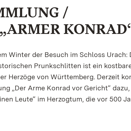
MMLUNG /
 „ARMER KONRAD
sem Winter der Besuch im Schloss Urach: 
orischen Prunkschlitten ist ein kostbar
 der Herzöge von Württemberg. Derzeit k
lung „Der Arme Konrad vor Gericht“ dazu,
nen Leute“ im Herzogtum, die vor 500 J