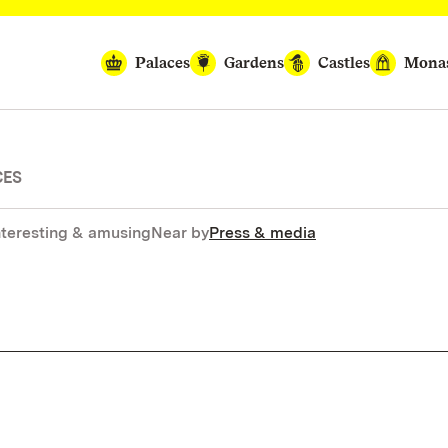
Palaces
Gardens
Castles
Monas
CES
nteresting & amusing
Near by
Press & media